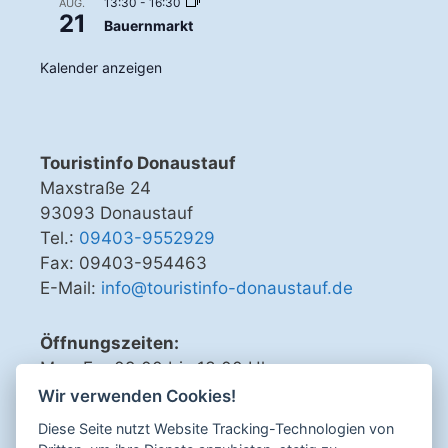
13:30
-
16:30
AUG.
21
Bauernmarkt
Kalender anzeigen
Touristinfo Donaustauf
Maxstraße 24
93093 Donaustauf
Tel.:
09403-9552929
Fax: 09403-954463
E-Mail:
info@touristinfo-donaustauf.de
Öffnungszeiten:
Mo - Fr 09.00 bis 13.00 Uhr
Di, Do, Fr 15.00 bis 18.00 Uhr
Wir verwenden Cookies!
Diese Seite nutzt Website Tracking-Technologien von