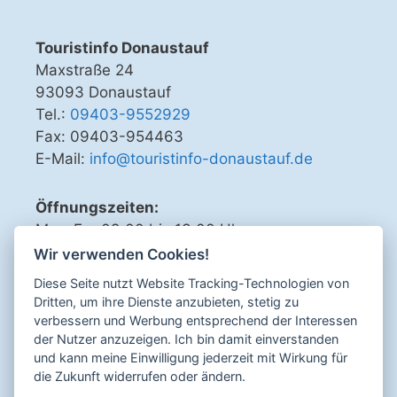
Touristinfo Donaustauf
Maxstraße 24
93093 Donaustauf
Tel.:
09403-9552929
Fax: 09403-954463
E-Mail:
info@touristinfo-donaustauf.de
Öffnungszeiten:
Mo - Fr 09.00 bis 13.00 Uhr
Di, Do, Fr 15.00 bis 18.00 Uhr
Wir verwenden Cookies!
Diese Seite nutzt Website Tracking-Technologien von
Dritten, um ihre Dienste anzubieten, stetig zu
verbessern und Werbung entsprechend der Interessen
Sicher bezahlen mit
der Nutzer anzuzeigen. Ich bin damit einverstanden
und kann meine Einwilligung jederzeit mit Wirkung für
die Zukunft widerrufen oder ändern.