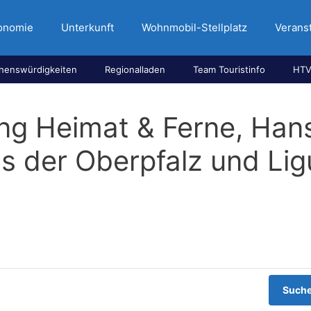
onomie
Unterkunft
Wohnmobil-Stellplatz
Verans
henswürdigkeiten
Regionalladen
Team Touristinfo
HTV
ng Heimat & Ferne, Hans
s der Oberpfalz und Lig
Suche