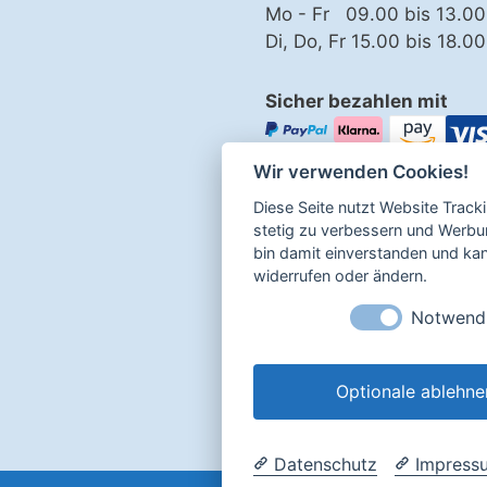
Mo - Fr 09.00 bis 13.00
Di, Do, Fr 15.00 bis 18.0
Sicher bezahlen mit
Wir verwenden Cookies!
Impressum
Diese Seite nutzt Website Track
Datenschutz
stetig zu verbessern und Werbu
bin damit einverstanden und kann
AGB
widerrufen oder ändern.
Widerrufsbelehrung
Notwend
Optionale ablehne
Login
Datenschutz
Impress