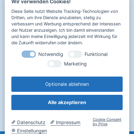
Di, Do, Fr 15.00 bis 18.00 Uhr
Wir verwenden Cookies!
N
Diese Seite nutzt Website Tracking-Technologien von
a
Dritten, um ihre Dienste anzubieten, stetig zu
v
verbessern und Werbung entsprechend der Interessen
Sicher bezahlen mit
der Nutzer anzuzeigen. Ich bin damit einverstanden
i
und kann meine Einwilligung jederzeit mit Wirkung für
g
die Zukunft widerrufen oder ändern.
a
Notwendig
Funktional
Impressum
t
Marketing
Datenschutz
i
AGB
o
Widerrufsbelehrung
Optionale ablehnen
n
Alle akzeptieren
Login
Cookie Consent
Datenschutz
Impressum
by Prive
Einstellungen