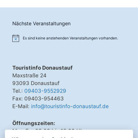
-
h
N
e
a
u
v
Nächste Veranstaltungen
i
n
g
Es sind keine anstehenden Veranstaltungen vorhanden.
d
a
A
t
n
i
o
Touristinfo Donaustauf
s
n
Maxstraße 24
i
93093 Donaustauf
c
Tel.:
09403-9552929
h
Fax: 09403-954463
t
E-Mail:
info@touristinfo-donaustauf.de
e
Öffnungszeiten:
n
Mo - Fr 09.00 bis 13.00 Uhr
,