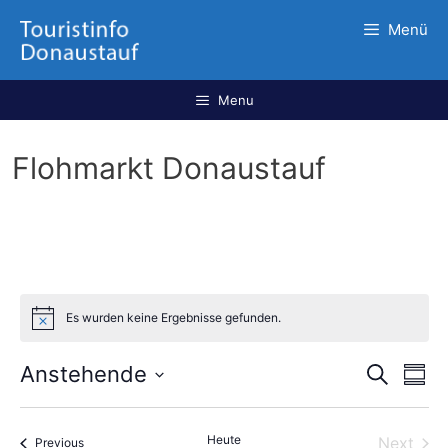
Menü
Menu
Flohmarkt Donaustauf
Es wurden keine Ergebnisse gefunden.
V
V
Anstehende
S
S
u
e
e
S
u
c
r
m
e
r
h
a
Heute
Next
m
Veranstaltungen
Previous