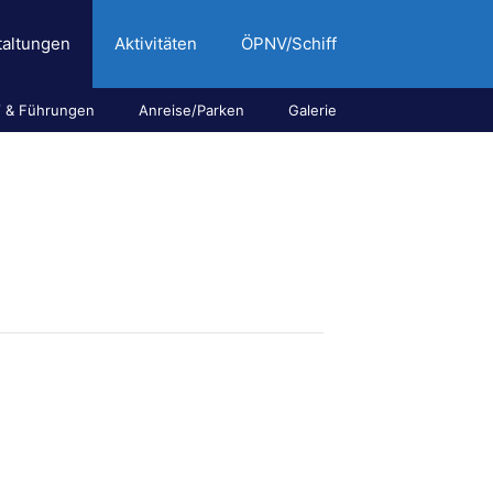
taltungen
Aktivitäten
ÖPNV/Schiff
 & Führungen
Anreise/Parken
Galerie