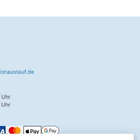
donaustauf.de
 Uhr
0 Uhr