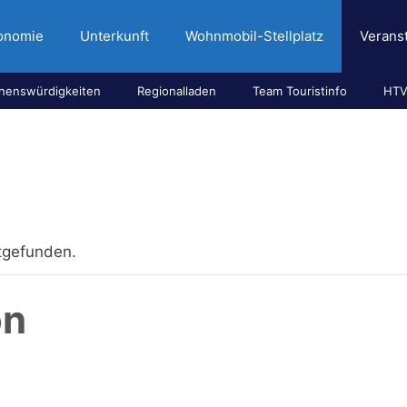
onomie
Unterkunft
Wohnmobil-Stellplatz
Verans
henswürdigkeiten
Regionalladen
Team Touristinfo
HTV
ttgefunden.
on