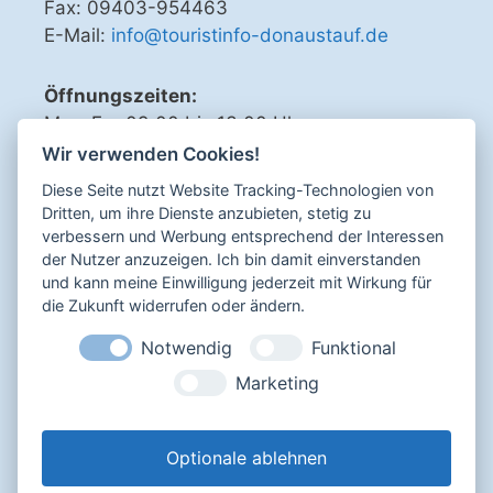
Fax: 09403-954463
E-Mail:
info@touristinfo-donaustauf.de
Öffnungszeiten:
Mo - Fr 09.00 bis 13.00 Uhr
Di, Do, Fr 15.00 bis 18.00 Uhr
Wir verwenden Cookies!
Diese Seite nutzt Website Tracking-Technologien von
Dritten, um ihre Dienste anzubieten, stetig zu
verbessern und Werbung entsprechend der Interessen
Sicher bezahlen mit
der Nutzer anzuzeigen. Ich bin damit einverstanden
und kann meine Einwilligung jederzeit mit Wirkung für
die Zukunft widerrufen oder ändern.
Notwendig
Funktional
Impressum
Marketing
Datenschutz
AGB
Widerrufsbelehrung
Optionale ablehnen