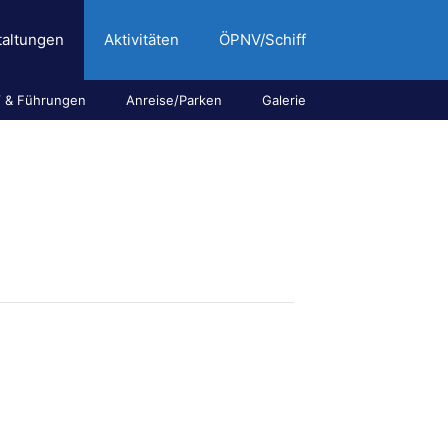
taltungen
Aktivitäten
ÖPNV/Schiff
 & Führungen
Anreise/Parken
Galerie