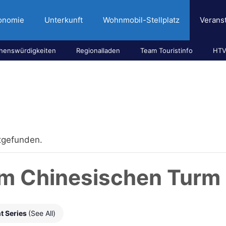
onomie
Unterkunft
Wohnmobil-Stellplatz
Verans
henswürdigkeiten
Regionalladen
Team Touristinfo
HTV
ttgefunden.
im Chinesischen Turm
t Series
(See All)