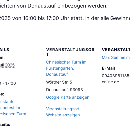
sichten von Donaustauf einbezogen werden.
2025 von 16:00 bis 17:00 Uhr statt, in der alle Gewin
AILS
VERANSTALTUNGSOR
VERANSTAL
T
m:
Max Semmelm
Chinesischer Turm im
uli 2025
Fürstengarten,
E-Mail
Donaustauf
09403961135
online.de
Wörther Str. 5
0 - 17:00
Donaustauf
,
93093
es:
Google Karte anzeigen
ustaufer
contest im
Veranstaltungsort-
esischen Turm
Website anzeigen
eite: