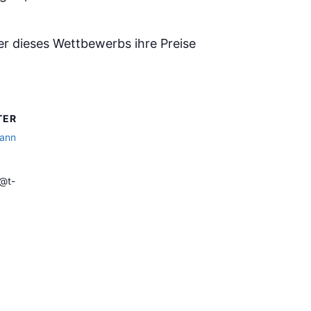
ner dieses Wettbewerbs ihre Preise
TER
ann
@t-