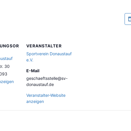
TUNGSOR
VERANSTALTER
Sportverein Donaustauf
austauf
e.V.
r. 30
E-Mail
093
geschaeftsstelle@sv-
nzeigen
donaustauf.de
Veranstalter-Website
anzeigen