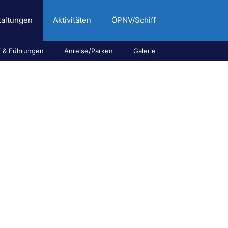
taltungen
Aktivitäten
ÖPNV/Schiff
 & Führungen
Anreise/Parken
Galerie