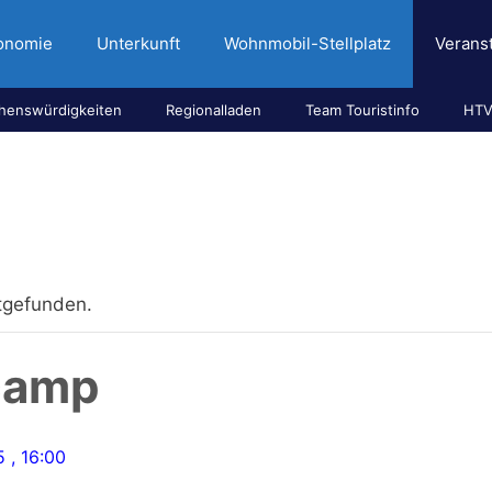
onomie
Unterkunft
Wohnmobil-Stellplatz
Verans
henswürdigkeiten
Regionalladen
Team Touristinfo
HTV
ttgefunden.
camp
 , 16:00