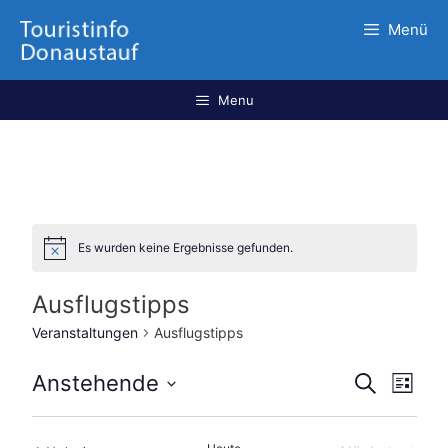
Menü
Menu
Es wurden keine Ergebnisse gefunden.
Ausflugstipps
Veranstaltungen
Ausflugstipps
V
V
Anstehende
S
L
u
e
e
D
i
c
r
s
a
r
h