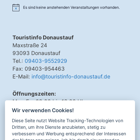
-
h
Es sind keine anstehenden Veranstaltungen vorhanden.
N
e
a
u
v
i
n
Touristinfo Donaustauf
g
d
Maxstraße 24
a
93093 Donaustauf
A
t
Tel.:
09403-9552929
n
i
Fax: 09403-954463
o
s
E-Mail:
info@touristinfo-donaustauf.de
n
i
c
Öffnungszeiten:
h
Mo - Fr 09.00 bis 13.00 Uhr
Di, Do, Fr 15.00 bis 18.00 Uhr
t
Wir verwenden Cookies!
e
Diese Seite nutzt Website Tracking-Technologien von
Dritten, um ihre Dienste anzubieten, stetig zu
n
verbessern und Werbung entsprechend der Interessen
,