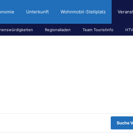
onomie
Unterkunft
Wohnmobil-Stellplatz
Verans
henswürdigkeiten
Regionalladen
Team Touristinfo
HTV
Suche V