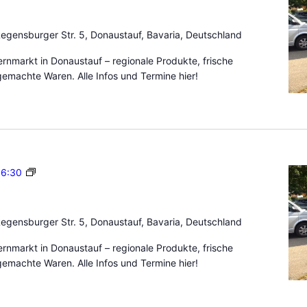
D
u
o
e
n
egensburger Str. 5, Donaustauf, Bavaria, Deutschland
r
a
n
nmarkt in Donaustauf – regionale Produkte, frische
u
m
emachte Waren. Alle Infos und Termine hier!
s
a
t
r
a
k
u
t
f
D
o
B
16:30
n
a
a
u
u
e
egensburger Str. 5, Donaustauf, Bavaria, Deutschland
s
r
t
n
nmarkt in Donaustauf – regionale Produkte, frische
a
m
emachte Waren. Alle Infos und Termine hier!
u
a
f
r