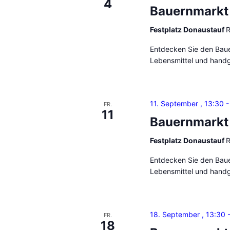
4
r
Bauernmarkt
c
a
h
Festplatz Donaustauf
R
n
s
t
Entdecken Sie den Bauer
t
Lebensmittel und handg
e
a
l
n
t
,
11. September , 13:30
FR.
u
11
Bauernmarkt
N
n
g
a
Festplatz Donaustauf
R
e
v
n
Entdecken Sie den Bauer
Lebensmittel und handg
S
i
c
g
h
l
a
18. September , 13:30
FR.
18
ü