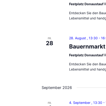
n
n
Festplatz Donaustauf
R
g
S
Entdecken Sie den Bauer
e
u
Lebensmittel und handg
b
c
e
n
h
.
28. August , 13:30
-
16
FR.
28
e
S
Bauernmarkt
u
u
Festplatz Donaustauf
R
c
n
h
Entdecken Sie den Bauer
e
d
Lebensmittel und handg
n
A
a
n
c
September 2026
h
s
V
i
4. September , 13:30
-
e
FR.