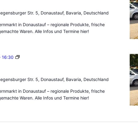
u
o
e
n
egensburger Str. 5, Donaustauf, Bavaria, Deutschland
r
a
n
nmarkt in Donaustauf – regionale Produkte, frische
u
m
emachte Waren. Alle Infos und Termine hier!
s
a
t
r
a
k
u
B
-
16:30
t
f
a
D
u
o
e
n
egensburger Str. 5, Donaustauf, Bavaria, Deutschland
r
a
n
nmarkt in Donaustauf – regionale Produkte, frische
u
m
emachte Waren. Alle Infos und Termine hier!
s
a
t
r
a
k
u
t
f
D