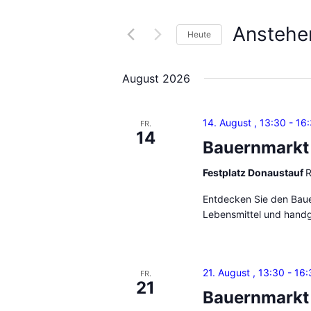
t
r
t
Anstehe
Heute
a
e
D
S
n
a
c
August 2026
s
t
h
u
l
t
14. August , 13:30
-
16
m
FR.
ü
14
a
w
s
Bauernmarkt
ä
l
s
Festplatz Donaustauf
R
h
e
t
l
l
Entdecken Sie den Bauer
u
e
w
Lebensmittel und handg
n
o
n
.
r
g
t
21. August , 13:30
-
16:
FR.
e
21
e
Bauernmarkt
i