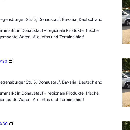
f
a
D
u
o
e
n
egensburger Str. 5, Donaustauf, Bavaria, Deutschland
r
a
n
nmarkt in Donaustauf – regionale Produkte, frische
u
m
emachte Waren. Alle Infos und Termine hier!
s
a
t
r
a
k
u
B
6:30
t
f
a
D
u
o
e
n
egensburger Str. 5, Donaustauf, Bavaria, Deutschland
r
a
n
nmarkt in Donaustauf – regionale Produkte, frische
u
m
emachte Waren. Alle Infos und Termine hier!
s
a
t
r
a
k
u
B
6:30
t
f
a