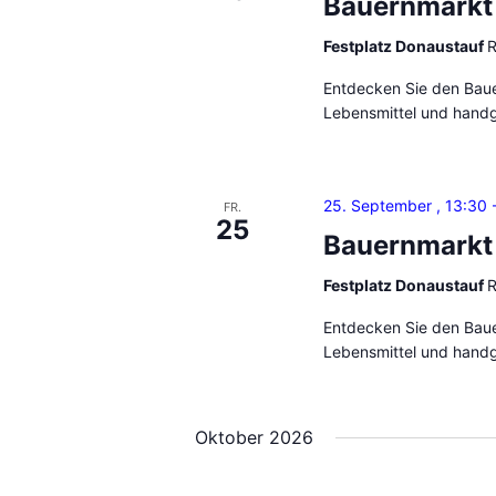
Bauernmarkt
t
s
s
i
Festplatz Donaustauf
R
e
o
Entdecken Sie den Bauer
l
Lebensmittel und handg
n
w
o
r
25. September , 13:30
t
FR.
25
.
Bauernmarkt
Festplatz Donaustauf
R
Entdecken Sie den Bauer
Lebensmittel und handg
Oktober 2026