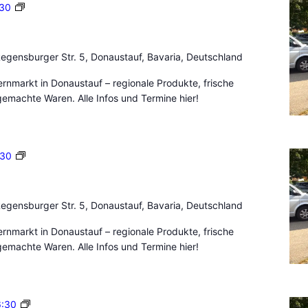
o
B
:30
n
a
a
u
u
e
egensburger Str. 5, Donaustauf, Bavaria, Deutschland
s
r
t
n
nmarkt in Donaustauf – regionale Produkte, frische
a
m
emachte Waren. Alle Infos und Termine hier!
u
a
f
r
k
B
:30
t
a
D
u
o
e
n
egensburger Str. 5, Donaustauf, Bavaria, Deutschland
r
a
n
nmarkt in Donaustauf – regionale Produkte, frische
u
m
emachte Waren. Alle Infos und Termine hier!
s
a
t
r
a
k
u
B
6:30
t