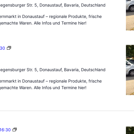
e
n
egensburger Str. 5, Donaustauf, Bavaria, Deutschland
r
a
n
nmarkt in Donaustauf – regionale Produkte, frische
u
m
emachte Waren. Alle Infos und Termine hier!
s
a
t
r
a
k
u
B
:30
t
f
a
D
u
o
e
n
egensburger Str. 5, Donaustauf, Bavaria, Deutschland
r
a
n
nmarkt in Donaustauf – regionale Produkte, frische
u
m
emachte Waren. Alle Infos und Termine hier!
s
a
t
r
a
k
u
t
f
D
o
B
16:30
n