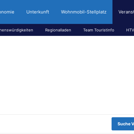
onomie
Unterkunft
Wohnmobil-Stellplatz
Verans
henswürdigkeiten
Regionalladen
Team Touristinfo
HTV
Suche V