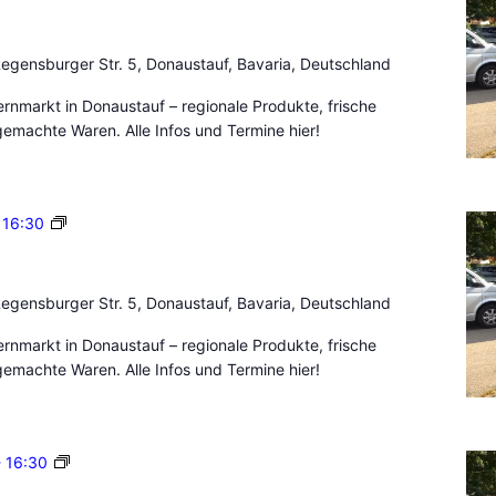
a
a
u
u
e
egensburger Str. 5, Donaustauf, Bavaria, Deutschland
s
r
t
n
nmarkt in Donaustauf – regionale Produkte, frische
a
m
emachte Waren. Alle Infos und Termine hier!
u
a
f
r
k
B
-
16:30
t
a
D
u
o
e
n
egensburger Str. 5, Donaustauf, Bavaria, Deutschland
r
a
n
nmarkt in Donaustauf – regionale Produkte, frische
u
m
emachte Waren. Alle Infos und Termine hier!
s
a
t
r
a
k
u
B
-
16:30
t
f
a
D