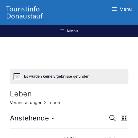
Menü
Menu
Es wurden keine Ergebnisse gefunden.
Leben
Veranstaltungen
Leben
V
V
Anstehende
S
L
u
e
e
D
i
c
r
s
a
r
h