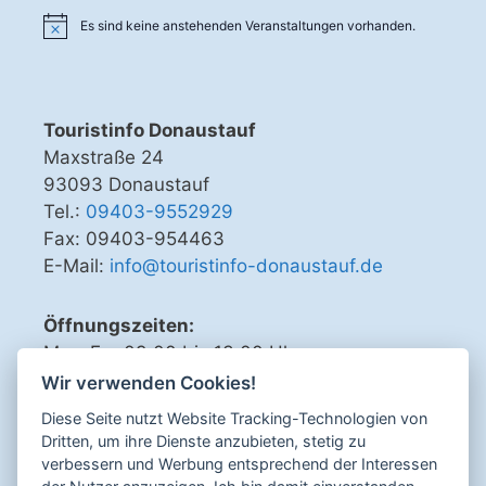
-
h
Es sind keine anstehenden Veranstaltungen vorhanden.
N
e
a
u
v
i
n
Touristinfo Donaustauf
g
d
Maxstraße 24
a
93093 Donaustauf
A
t
Tel.:
09403-9552929
n
i
Fax: 09403-954463
o
s
E-Mail:
info@touristinfo-donaustauf.de
n
i
c
Öffnungszeiten:
h
Mo - Fr 09.00 bis 13.00 Uhr
Di, Do, Fr 15.00 bis 18.00 Uhr
t
Wir verwenden Cookies!
e
Diese Seite nutzt Website Tracking-Technologien von
Dritten, um ihre Dienste anzubieten, stetig zu
n
verbessern und Werbung entsprechend der Interessen
,