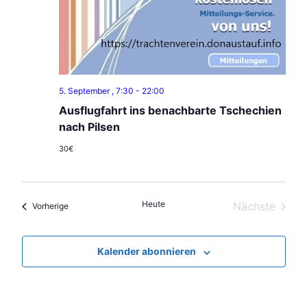
v
i
g
a
t
5. September , 7:30
-
22:00
i
Ausflugfahrt ins benachbarte Tschechien
nach Pilsen
o
n
30€
Heute
Nächste
Veranstaltungen
Vorherige
Veranstal
Kalender abonnieren