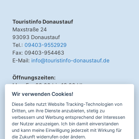
Touristinfo Donaustauf
Maxstraße 24
93093 Donaustauf
Tel.:
09403-9552929
Fax: 09403-954463
E-Mail:
info@touristinfo-donaustauf.de
Öffnungszeiten:
Mo - Fr 09.00 bis 13.00 Uhr
Di, Do, Fr 15.00 bis 18.00 Uhr
Wir verwenden Cookies!
Diese Seite nutzt Website Tracking-Technologien von
Dritten, um ihre Dienste anzubieten, stetig zu
verbessern und Werbung entsprechend der Interessen
Sicher bezahlen mit
der Nutzer anzuzeigen. Ich bin damit einverstanden
und kann meine Einwilligung jederzeit mit Wirkung für
die Zukunft widerrufen oder ändern.