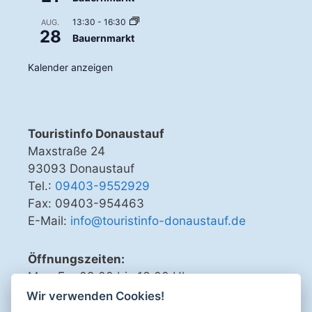
13:30
-
16:30
AUG.
28
Bauernmarkt
Kalender anzeigen
Touristinfo Donaustauf
Maxstraße 24
93093 Donaustauf
Tel.:
09403-9552929
Fax: 09403-954463
E-Mail:
info@touristinfo-donaustauf.de
Öffnungszeiten:
Mo - Fr 09.00 bis 13.00 Uhr
Di, Do, Fr 15.00 bis 18.00 Uhr
Wir verwenden Cookies!