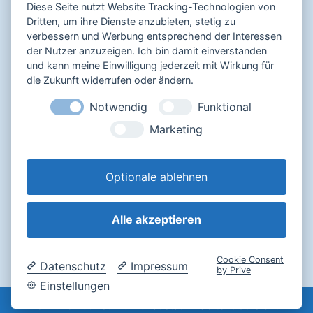
Diese Seite nutzt Website Tracking-Technologien von
Dritten, um ihre Dienste anzubieten, stetig zu
verbessern und Werbung entsprechend der Interessen
Sicher bezahlen mit
der Nutzer anzuzeigen. Ich bin damit einverstanden
und kann meine Einwilligung jederzeit mit Wirkung für
die Zukunft widerrufen oder ändern.
Notwendig
Funktional
Impressum
Marketing
Datenschutz
AGB
Widerrufsbelehrung
Optionale ablehnen
Alle akzeptieren
Login
Cookie Consent
Datenschutz
Impressum
by Prive
Einstellungen
© 2026 Touristinfo Donaustauf -
Seitenübersicht