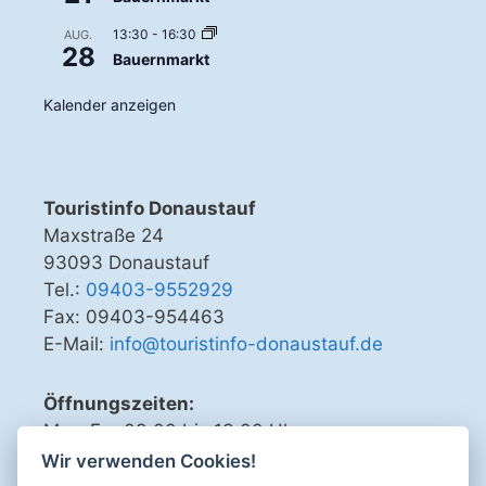
13:30
-
16:30
AUG.
28
Bauernmarkt
Kalender anzeigen
Touristinfo Donaustauf
Maxstraße 24
93093 Donaustauf
Tel.:
09403-9552929
Fax: 09403-954463
E-Mail:
info@touristinfo-donaustauf.de
Öffnungszeiten:
Mo - Fr 09.00 bis 13.00 Uhr
Di, Do, Fr 15.00 bis 18.00 Uhr
Wir verwenden Cookies!