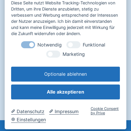
Diese Seite nutzt Website Tracking-Technologien von
Dritten, um ihre Dienste anzubieten, stetig zu
verbessern und Werbung entsprechend der Interessen
Sicher bezahlen mit
der Nutzer anzuzeigen. Ich bin damit einverstanden
und kann meine Einwilligung jederzeit mit Wirkung für
die Zukunft widerrufen oder ändern.
Notwendig
Funktional
Impressum
Marketing
Datenschutz
AGB
Widerrufsbelehrung
Optionale ablehnen
Alle akzeptieren
Login
Cookie Consent
Datenschutz
Impressum
by Prive
Einstellungen
© 2026 Touristinfo Donaustauf -
Seitenübersicht