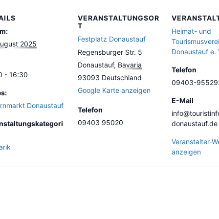
AILS
VERANSTALTUNGSOR
VERANSTAL
T
m:
Heimat- und
Festplatz Donaustauf
Tourismusvere
August 2025
Donaustauf e. 
Regensburger Str. 5
Donaustauf
,
Bavaria
Telefon
0 - 16:30
93093
Deutschland
09403-95529
Google Karte anzeigen
es:
E-Mail
rnmarkt Donaustauf
Telefon
info@touristinf
09403 95020
nstaltungskategori
donaustauf.de
Veranstalter-W
arik
anzeigen