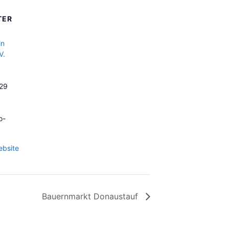
TER
in
V.
29
o-
ebsite
Bauernmarkt Donaustauf