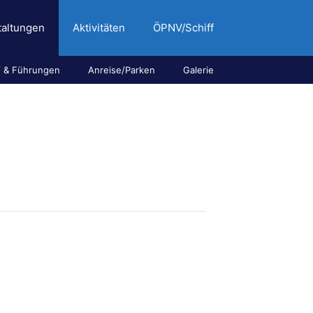
taltungen
Aktivitäten
ÖPNV/Schiff
 & Führungen
Anreise/Parken
Galerie