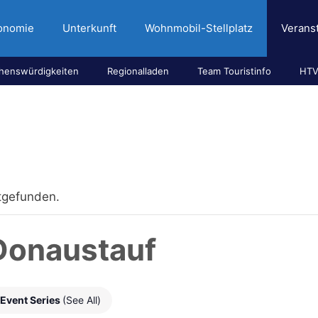
onomie
Unterkunft
Wohnmobil-Stellplatz
Verans
henswürdigkeiten
Regionalladen
Team Touristinfo
HTV
ttgefunden.
Donaustauf
Event Series
(See All)