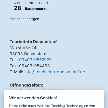
13:30
-
16:30
AUG.
28
Bauernmarkt
Kalender anzeigen
Touristinfo Donaustauf
Maxstraße 24
93093 Donaustauf
Tel.:
09403-9552929
Fax: 09403-954463
E-Mail:
info@touristinfo-donaustauf.de
Öffnungszeiten:
Mo - Fr 09.00 bis 13.00 Uhr
Di, Do, Fr 15.00 bis 18.00 Uhr
Wir verwenden Cookies!
Diese Seite nutzt Website Tracking-Technologien von