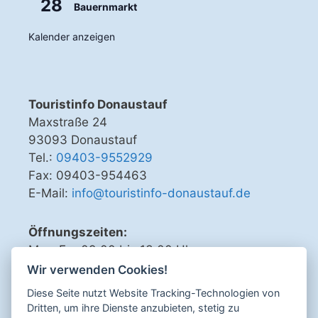
28
Bauernmarkt
Kalender anzeigen
Touristinfo Donaustauf
Maxstraße 24
93093 Donaustauf
Tel.:
09403-9552929
Fax: 09403-954463
E-Mail:
info@touristinfo-donaustauf.de
Öffnungszeiten:
Mo - Fr 09.00 bis 13.00 Uhr
Di, Do, Fr 15.00 bis 18.00 Uhr
Wir verwenden Cookies!
Diese Seite nutzt Website Tracking-Technologien von
Dritten, um ihre Dienste anzubieten, stetig zu