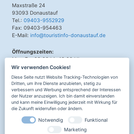
Maxstraße 24
93093 Donaustauf
Tel.:
09403-9552929
Fax: 09403-954463
E-Mail:
info@touristinfo-donaustauf.de
Öffnungszeiten:
Mo - Fr 09.00 bis 13.00 Uhr
Di, Do, Fr 15.00 bis 18.00 Uhr
Wir verwenden Cookies!
Diese Seite nutzt Website Tracking-Technologien von
Dritten, um ihre Dienste anzubieten, stetig zu
verbessern und Werbung entsprechend der Interessen
Sicher bezahlen mit
der Nutzer anzuzeigen. Ich bin damit einverstanden
und kann meine Einwilligung jederzeit mit Wirkung für
die Zukunft widerrufen oder ändern.
Notwendig
Funktional
Impressum
Marketing
Datenschutz