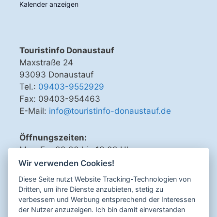
Kalender anzeigen
Touristinfo Donaustauf
Maxstraße 24
93093 Donaustauf
Tel.:
09403-9552929
Fax: 09403-954463
E-Mail:
info@touristinfo-donaustauf.de
Öffnungszeiten:
Mo - Fr 09.00 bis 13.00 Uhr
Di, Do, Fr 15.00 bis 18.00 Uhr
Wir verwenden Cookies!
Diese Seite nutzt Website Tracking-Technologien von
Dritten, um ihre Dienste anzubieten, stetig zu
verbessern und Werbung entsprechend der Interessen
Sicher bezahlen mit
der Nutzer anzuzeigen. Ich bin damit einverstanden