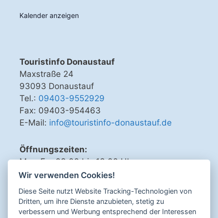
Kalender anzeigen
Touristinfo Donaustauf
Maxstraße 24
93093 Donaustauf
Tel.:
09403-9552929
Fax: 09403-954463
E-Mail:
info@touristinfo-donaustauf.de
Öffnungszeiten:
Mo - Fr 09.00 bis 13.00 Uhr
Di, Do, Fr 15.00 bis 18.00 Uhr
Wir verwenden Cookies!
Diese Seite nutzt Website Tracking-Technologien von
Dritten, um ihre Dienste anzubieten, stetig zu
verbessern und Werbung entsprechend der Interessen