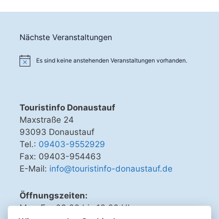
-
h
N
e
a
u
v
Nächste Veranstaltungen
i
n
g
Es sind keine anstehenden Veranstaltungen vorhanden.
d
a
A
t
n
i
o
Touristinfo Donaustauf
s
n
Maxstraße 24
i
93093 Donaustauf
c
Tel.:
09403-9552929
h
Fax: 09403-954463
t
E-Mail:
info@touristinfo-donaustauf.de
e
Öffnungszeiten:
n
Mo - Fr 09.00 bis 13.00 Uhr
,