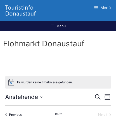
Menü
Menu
Flohmarkt Donaustauf
Es wurden keine Ergebnisse gefunden.
V
V
Anstehende
S
S
u
e
e
S
u
c
r
m
e
r
h
a
Heute
Next
m
Veranstaltungen
Previous