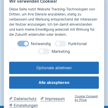
Di, Do, Fr 15.00 bis 18.00 Uhr
Wir verwenden Cookies!
N
Diese Seite nutzt Website Tracking-Technologien von
a
Dritten, um ihre Dienste anzubieten, stetig zu
v
verbessern und Werbung entsprechend der Interessen
Sicher bezahlen mit
der Nutzer anzuzeigen. Ich bin damit einverstanden
i
und kann meine Einwilligung jederzeit mit Wirkung für
g
die Zukunft widerrufen oder ändern.
a
Notwendig
Funktional
Impressum
t
Marketing
Datenschutz
i
AGB
o
Widerrufsbelehrung
Optionale ablehnen
n
Alle akzeptieren
Login
Cookie Consent
Datenschutz
Impressum
by Prive
Einstellungen